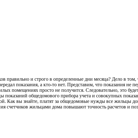
ов правильно и строго в определенные дни месяца? Дело в том, 
передал показания, а кто-то нет. Представим, что показания не п
лых помещениях просто не получится. Следовательно, это будет
ы показаний общедомового прибора учета и совокупных показан
ой. Как вы знайте, платят за общедомовые нужды все жильцы дома
ния счетчиков жильцами дома повышают точность расчетов и по