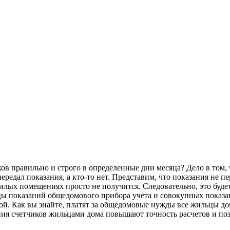
ов правильно и строго в определенные дни месяца? Дело в том, 
передал показания, а кто-то нет. Представим, что показания не п
лых помещениях просто не получится. Следовательно, это будет
ы показаний общедомового прибора учета и совокупных показан
ой. Как вы знайте, платят за общедомовые нужды все жильцы дома
ния счетчиков жильцами дома повышают точность расчетов и по