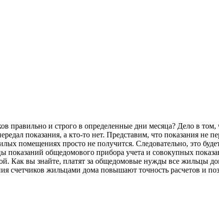
ов правильно и строго в определенные дни месяца? Дело в том, 
передал показания, а кто-то нет. Представим, что показания не п
лых помещениях просто не получится. Следовательно, это будет
ы показаний общедомового прибора учета и совокупных показан
ой. Как вы знайте, платят за общедомовые нужды все жильцы дома
ния счетчиков жильцами дома повышают точность расчетов и по